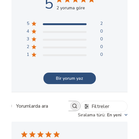
5
2 yoruma göre
5
2
4
0
3
0
2
0
1
0
Bir yorum yaz
Filtreler
Yorumlarda
Sıralama türü
:
En yeni
ara