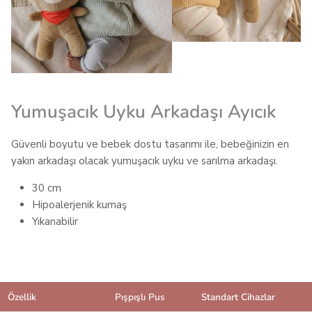
Yumuşacık Uyku Arkadaşı Ayıcık
Güvenli boyutu ve bebek dostu tasarımı ile, bebeğinizin en
yakın arkadaşı olacak yumuşacık uyku ve sarılma arkadaşı.
30 cm
Hipoalerjenik kumaş
Yıkanabilir
Özellik
Pışpışlı Pus
Standart Cihazlar