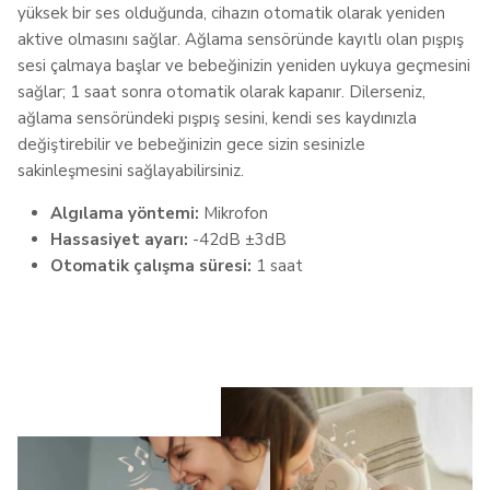
yüksek bir ses olduğunda, cihazın otomatik olarak yeniden
Alışana kadar biraz uzun sürüyordu uykuya
aktive olmasını sağlar. Ağlama sensöründe kayıtlı olan pışpış
geçmesi. Şimdi sesleri duyunca 5 dk
sesi çalmaya başlar ve bebeğinizin yeniden uykuya geçmesini
sürmüyor bile müthiş🙌
sağlar; 1 saat sonra otomatik olarak kapanır. Dilerseniz,
ağlama sensöründeki pışpış sesini, kendi ses kaydınızla
Yasemin Ç.
Doğrulanmış Yorum Sahibi
değiştirebilir ve bebeğinizin gece sizin sesinizle
Bu inceleme yararlı mıydı?
0
sakinleşmesini sağlayabilirsiniz.
0
Algılama yöntemi:
Mikrofon
Hassasiyet ayarı:
-42dB ±3dB
Otomatik çalışma süresi:
1 saat
En kapsamlı ürün
Piyasayı çok araştırdım ve bu özellikleri
başka bir üründe bulamadım, o yüzden aldım.
Özellikle kendi sesimi kaydedip sensöre
aktarabilmek benim için en önemli şeydi.