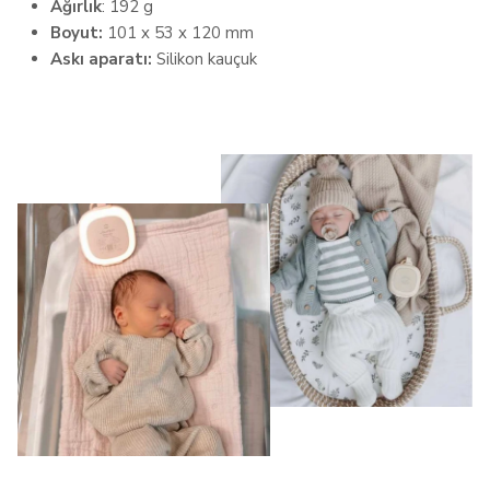
Ağırlık
: 192 g
Boyut:
101 x 53 x 120 mm
Askı aparatı:
Silikon kauçuk