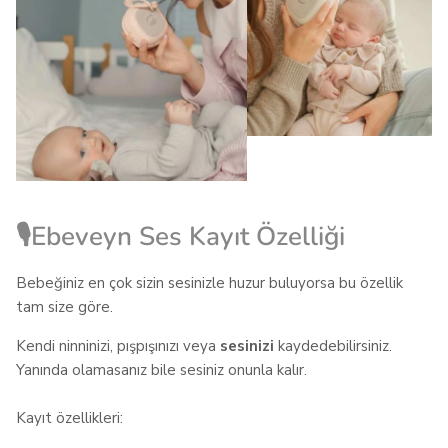
Bebeğim ağlayınca pışpış yerine benim
sesim açılıyor 🤍 bu gerçekten fark
yaratıyor....
Daha fazlasını oku
Nedime H.
Bu inceleme yararlı mıydı?
0
0
🎙️Ebeveyn Ses Kayıt Özelliği
Bebeğiniz en çok sizin sesinizle huzur buluyorsa bu özellik
tam size göre.
Kendi ninninizi, pışpışınızı veya
sesinizi
kaydedebilirsiniz.
Yanında olamasanız bile sesiniz onunla kalır.
Kayıt özellikleri: