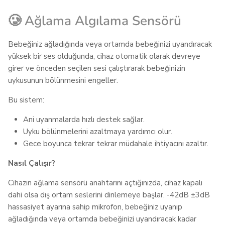
5
2
4
0
🥲 Ağlama Algılama Sensörü
3
0
2
0
Bebeğiniz ağladığında veya ortamda bebeğinizi uyandıracak
yüksek bir ses olduğunda, cihaz otomatik olarak devreye
1
0
girer ve önceden seçilen sesi çalıştırarak bebeğinizin
uykusunun bölünmesini engeller.
Bu sistem:
Bir yorum yaz
Ani uyanmalarda hızlı destek sağlar.
Uyku bölünmelerini azaltmaya yardımcı olur.
Gece boyunca tekrar tekrar müdahale ihtiyacını azaltır.
Filtreler
Yorumlarda
Sıralama türü
:
En yeni
Nasıl Çalışır?
ara
Cihazın ağlama sensörü anahtarını açtığınızda, cihaz kapalı
dahi olsa dış ortam seslerini dinlemeye başlar. -42dB ±3dB
hassasiyet ayarına sahip mikrofon, bebeğiniz uyanıp
🧡
ağladığında veya ortamda bebeğinizi uyandıracak kadar