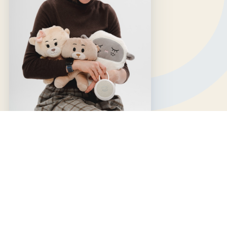
Ürünlerimiz
Tüm Ürünler
Pışpışlı Beyaz Gürültü Cihazı