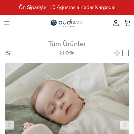
İçeriği Aç
Ön Siparişler 10 Ağustos'a Kadar Kargoda!
Giriş Yap
Sep
Tüm Ürünler
21 ürün