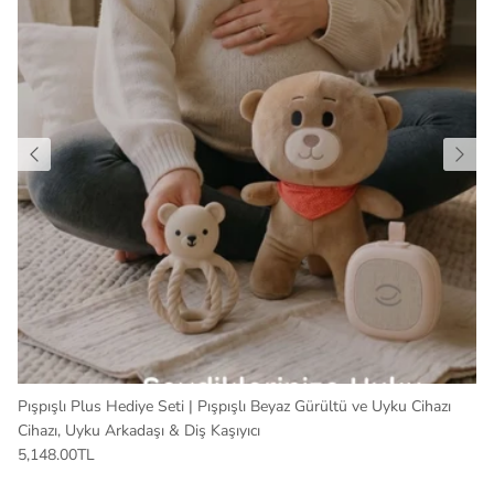
Pışpışlı Plus Hediye Seti | Pışpışlı Beyaz Gürültü ve Uyku Cihazı
Cihazı, Uyku Arkadaşı & Diş Kaşıyıcı
5,148.00TL