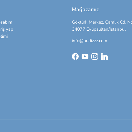
Mağazamız
esabım
Göktürk Merkez, Çamlık Cd. No
riş yap
34077 Eyüpsultan/İstanbul
timi
info@budizzz.com
Facebook
YouTube
Instagram
LinkedIn