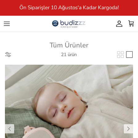
İçeriği Aç
Ön Siparişler 10 Ağustos'a Kadar Kargoda!
Giriş Yap
Sep
Tüm Ürünler
21 ürün