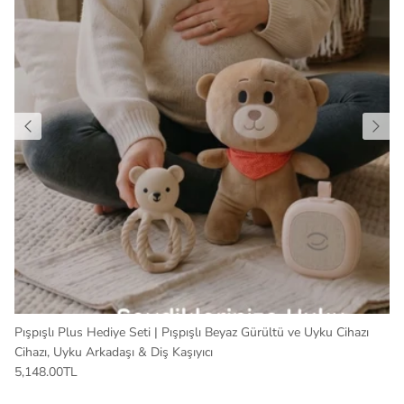
Pışpışlı Plus Hediye Seti | Pışpışlı Beyaz Gürültü ve Uyku Cihazı
Cihazı, Uyku Arkadaşı & Diş Kaşıyıcı
5,148.00TL